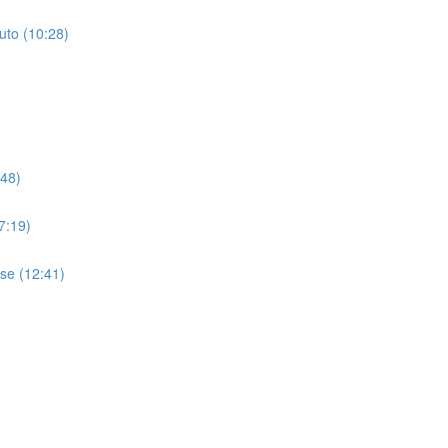
uto (10:28)
:48)
7:19)
se (12:41)