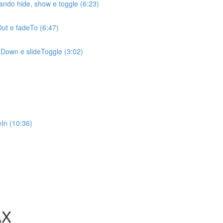
ndo hide, show e toggle (6:23)
ut e fadeTo (6:47)
eDown e slideToggle (3:02)
In (10:36)
AX