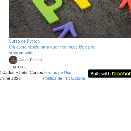
Curso de Python
Um curso rápido para quem conhece lógica de
programação.
Carlos Ribeiro
GRATUITO
© Carlos Ribeiro Cursos
Termos de Uso
Online 2026
Política de Privacidade